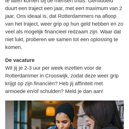
te laten komen bij de mensen thuis. Gemiddeld
De geboorte van een sociale filmmaker
duurt een traject een jaar, met een maximum van 2
jaar. Ons ideaal is, dat Rotterdammers na afloop
Contact
van het traject, weer grip op hun geld hebben en zo
veel als mogelijk financieel redzaam zijn. Waar dat
niet lukt, proberen we samen tot een oplossing te
komen.
De vacature
Wil jij je 2-3 uur per week inzetten voor de
Rotterdammer in Crooswijk, zodat deze weer grip
krijgt op zijn financiën? Heb jij affiniteit met
armoede en/of schulden? Meld je dan aan!