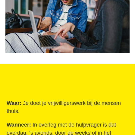
Waar:
Je doet je vrijwilligerswerk bij de mensen
thuis.
Wanneer:
In overleg met de hulpvrager is dat
overdag, ’s avonds, door de weeks of in het