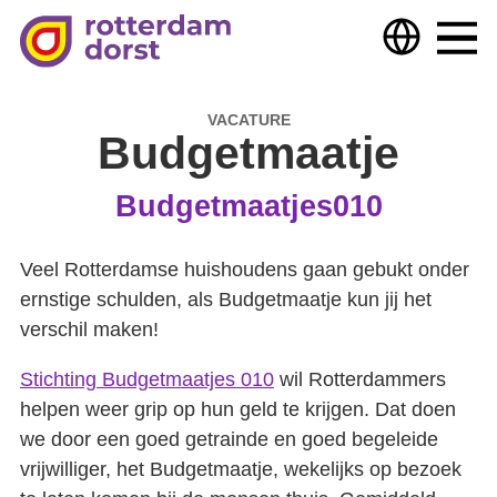
Hulp nodig?
Hulp bieden
Over ons
VACATURE
Budgetmaatje
Deelnemers & partners
Budgetmaatjes010
Nieuws
Veel Rotterdamse huishoudens gaan gebukt onder
Samen optrekken tegen armoede
Dorst
ernstige schulden, als Budgetmaatje kun jij het
verschil maken!
Stichting Budgetmaatjes 010
wil Rotterdammers
Wijkteam zoekt samenwerking
Uitgelicht
helpen weer grip op hun geld te krijgen. Dat doen
Extra veel vruchten
we door een goed getrainde en goed begeleide
TKC digital versterkt onze Vraagbaken!
vrijwilliger, het Budgetmaatje, wekelijks op bezoek
Getekend
Gebed voor mijn stad