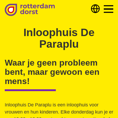
Hulp nodig?
Hulp bieden
Over ons
Inloophuis De
Paraplu
Deelnemers & partners
Nieuws
Waar je geen probleem
bent, maar gewoon een
Samen optrekken tegen armoede
Dorst
mens!
Wijkteam zoekt samenwerking
Uitgelicht
Extra veel vruchten
Inloophuis De Paraplu is een inloophuis voor
TKC digital versterkt onze Vraagbaken!
vrouwen en hun kinderen. Elke donderdag kun je er
Getekend
Gebed voor mijn stad