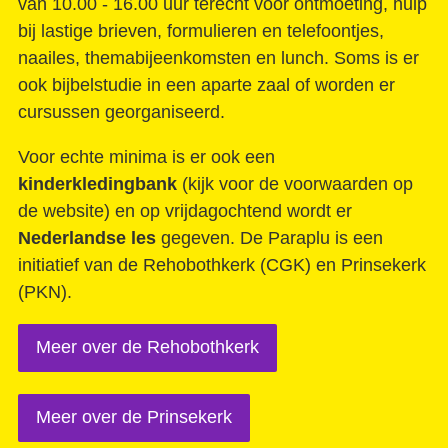
van 10.00 - 16.00 uur terecht voor ontmoeting, hulp
De geboorte van een sociale filmmaker
bij lastige brieven, formulieren en telefoontjes,
naailes, themabijeenkomsten en lunch. Soms is er
Contact
ook bijbelstudie in een aparte zaal of worden er
cursussen georganiseerd.
Voor echte minima is er ook een
kinderkledingbank
(kijk voor de voorwaarden op
de website) en op vrijdagochtend wordt er
Nederlandse les
gegeven. De Paraplu is een
initiatief van de Rehobothkerk (CGK) en Prinsekerk
(PKN).
Meer over de Rehobothkerk
Meer over de Prinsekerk